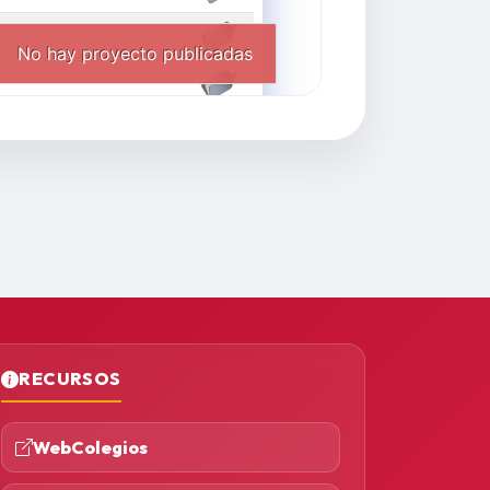
RECURSOS
WebColegios